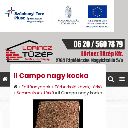
Il Campo nagy kocka
»
Építőanyagok
»
Térburkoló kövek, térkő
»
Semmelrock térkő
»
Il Campo nagy kocka