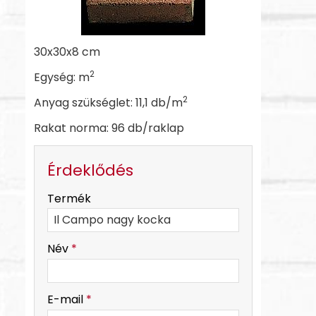
30x30x8 cm
2
Egység: m
2
Anyag szükséglet: 11,1 db/m
Rakat norma: 96 db/raklap
Érdeklődés
-
Termék
-
Név
*
-
E-mail
*