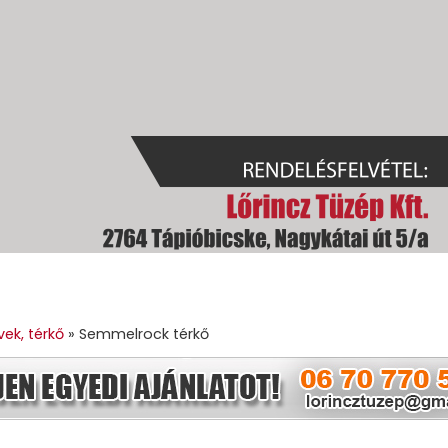
GOK
GÉPI FÖLDMUNKA
TÜZELŐANYAGOK
GALÉRIA
KAPC
ek, térkő
»
Semmelrock térkő