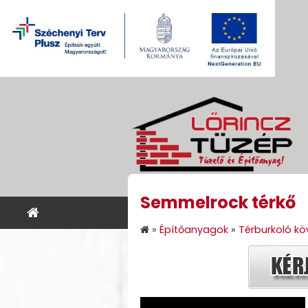
Semmelrock térkő
KEZDŐLAP
ÉPÍTŐANYA
»
Építőanyagok
»
Térburkoló köv