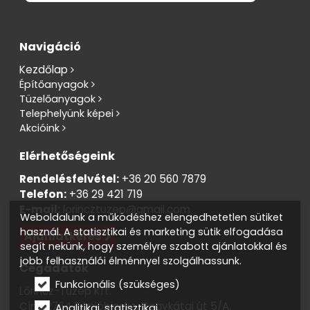
Navigáció
Kezdőlap
Építőanyagok
Tüzelőanyagok
Telephelyünk képei
Akcióink
Elérhetőségeink
Rendelésfelvétel:
+36 20 560 7879
Telefon:
+36 29 421 719
E-mail:
lorincztuzep@gmail.com
Weboldalunk a működéshez elengedhetetlen sütiket
használ. A statisztikai és marketing sütik elfogadása
Ajánlatkérés
segít nekünk, hogy személyre szabott ajánlatokkal és
jobb felhasználói élménnyel szolgálhassunk.
Cégadatok
Funkcionális (szükséges)
Lőrincz-Tüzép Kft.
Cím: 2764 Tápióbicske, Nagykátai út 5/A.
Analitikai, statisztikai