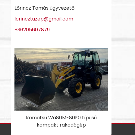
Lőrincz Tamás ügyvezető
lorincztuzep@gmail.com
+36205607879
Komatsu Wa80M-80E0 típusú
kompakt rakodógép