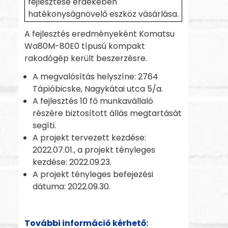
fejlesztése érdekében
hatékonyságnövelő eszköz vásárlása.
A fejlesztés eredményeként Komatsu
Wa80M-80E0 típusú kompakt
rakodógép került beszerzésre.
A megvalósítás helyszíne: 2764
Tápióbicske, Nagykátai utca 5/a.
A fejlesztés 10 fő munkavállaló
részére biztosított állás megtartását
segíti.
A projekt tervezett kezdése:
2022.07.01., a projekt tényleges
kezdése: 2022.09.23.
A projekt tényleges befejezési
dátuma: 2022.09.30.
További információ kérhető: