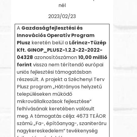
nél
2023/02/23
A
Gazdaságfejlesztési és
Innovációs Operatív Program
Plusz
keretén belül a
Lőrincz-Tüzép
Kft.
GINOP_PLUSZ-1.2.2-22-2022-
04328
azonosítószámon
10,00 millió
forint
vissza nem térítendő európai
uniós fejlesztési támogatásban
részesült. A projekt a Széchenyi Terv
Plusz program „Hátrányos helyzetű
településeken működő
mikrovállalkozások fejlesztése”
felhívásának keretében valósult
meg. A támogatás célja: 4673 TEÁOR
számú „Fa-, építőanyag-, szaniteráru
nagykereskedelem” tevékenység