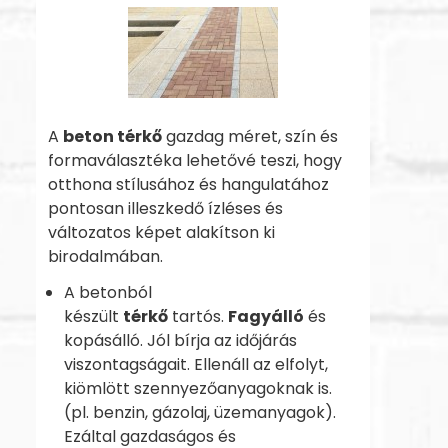
A
beton térkő
gazdag méret, szín és
formaválasztéka lehetővé teszi, hogy
otthona stílusához és hangulatához
pontosan illeszkedő ízléses és
változatos képet alakítson ki
birodalmában.
A betonból
készült
térkő
tartós.
Fagyálló
és
kopásálló. Jól bírja az időjárás
viszontagságait. Ellenáll az elfolyt,
kiömlött szennyezőanyagoknak is.
(pl. benzin, gázolaj, üzemanyagok).
Ezáltal gazdaságos és