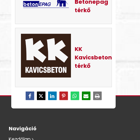
Betonepag
térkő
KK
Kavicsbeton
térkő
Navigáció
Kezdőlap