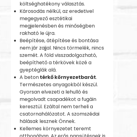
költséghatékony választás.
Károsodás nélkül, az eredetivel
megegyező esztétikai
megjelenésben és minőségben
rakható le újra.
Beépítése, átépítése és bontása
nem jár zajjal. Nincs törmelék, nincs
szemét. A föld visszadolgozható,
beépíthető a térkövek közé a
gyeptéglák alá.
A beton
térkő környezetbarát
.
Természetes anyagokból készül.
Gyorsan elvezeti a lehulló és
megolvadt csapadékot a fugáin
keresztül. Ezáltal nem terheli a
csatornahálózatot. A szomszédai
hálásak lesznek Önnek.
Kellemes környezetet teremt
otthonában. Az erős napsütésnek is