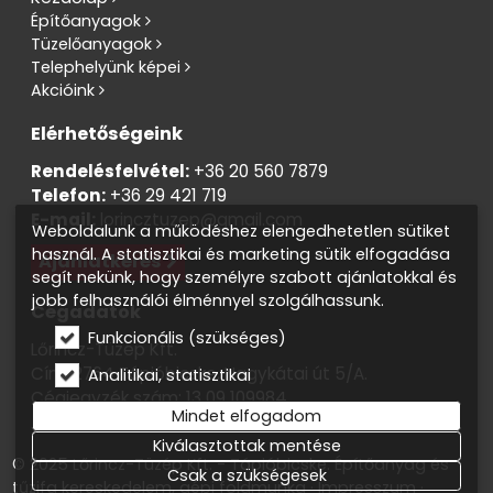
Építőanyagok
Tüzelőanyagok
Telephelyünk képei
Akcióink
Elérhetőségeink
Rendelésfelvétel:
+36 20 560 7879
Telefon:
+36 29 421 719
E-mail:
lorincztuzep@gmail.com
Weboldalunk a működéshez elengedhetetlen sütiket
használ. A statisztikai és marketing sütik elfogadása
Ajánlatkérés
segít nekünk, hogy személyre szabott ajánlatokkal és
jobb felhasználói élménnyel szolgálhassunk.
Cégadatok
Funkcionális (szükséges)
Lőrincz-Tüzép Kft.
Cím: 2764 Tápióbicske, Nagykátai út 5/A.
Analitikai, statisztikai
Cégjegyzék szám: 13 09 109984
Mindet elfogadom
Adószám: 13819138-2-13
Kiválasztottak mentése
© 2025 Lőrincz-Tüzép Kft. - Tápióbicske. Építőanyag és
Csak a szükségesek
tűzifa kereskedelem, gépi földmunka
Impresszum