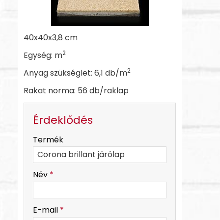
40x40x3,8 cm
2
Egység: m
2
Anyag szükséglet: 6,1 db/m
Rakat norma: 56 db/raklap
Érdeklődés
-
Termék
-
Név
*
-
E-mail
*