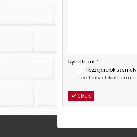
-
-
Nyilatkozat
*
Hozzájárulok személy
Ide kattintva tekinthető me
Elküld