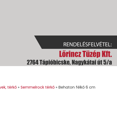
GOK
GÉPI FÖLDMUNKA
TÜZELŐANYAGOK
GALÉRIA
KAPC
ek, térkő
»
Semmelrock térkő
»
Behaton félkő 6 cm