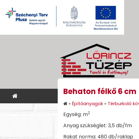
Behaton félkő 6 cm
KEZDŐLAP
ÉPÍTŐANYA
»
Építőanyagok
»
Térburkoló köv
2
Egység: m
Anyag szükséglet: 3,5 db/fm
Rakat norma: 480 db/raklap