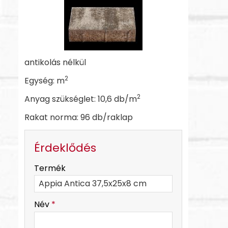
antikolás nélkül
2
Egység: m
2
Anyag szükséglet: 10,6 db/m
Rakat norma: 96 db/raklap
Érdeklődés
-
Termék
-
Név
*