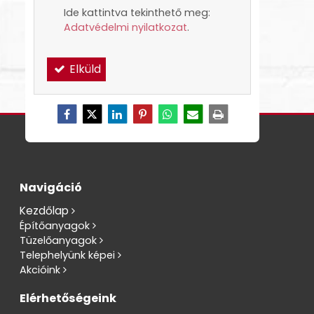
Ide kattintva tekinthető meg:
Adatvédelmi nyilatkozat
.
Elküld
Navigáció
Kezdőlap
Építőanyagok
Tüzelőanyagok
Telephelyünk képei
Akcióink
Elérhetőségeink