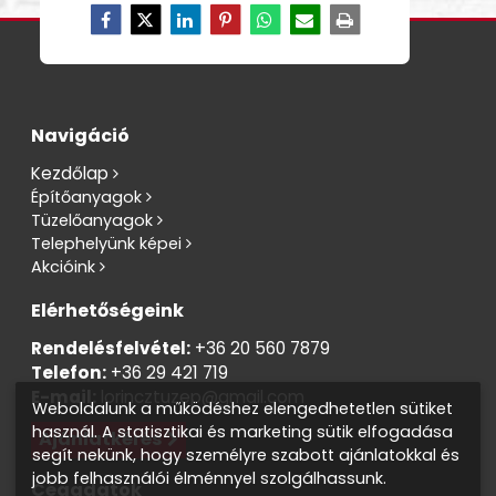
Navigáció
Kezdőlap
Építőanyagok
Tüzelőanyagok
Telephelyünk képei
Akcióink
Elérhetőségeink
Rendelésfelvétel:
+36 20 560 7879
Telefon:
+36 29 421 719
E-mail:
lorincztuzep@gmail.com
Weboldalunk a működéshez elengedhetetlen sütiket
használ. A statisztikai és marketing sütik elfogadása
Ajánlatkérés
segít nekünk, hogy személyre szabott ajánlatokkal és
jobb felhasználói élménnyel szolgálhassunk.
Cégadatok