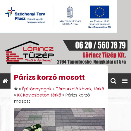
Párizs korzó mosott
»
Építőanyagok
»
Térburkoló kövek, térkő
»
KK Kavicsbeton térkő
»
Párizs korzó
mosott