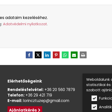
es adataim kezeléséhez.
g:
Adatvédelmi nyilatkozat
.
Weboldalunk a
Elérhetőségeink
statisztikai é
Rendelésfelvétel:
+36 20 560 7879
szabott ajánl
Telefon:
+36 29 421 719
Funkci
E-mail:
lorincztuzep@gmail.com
Analitik
Ajánlatkérés