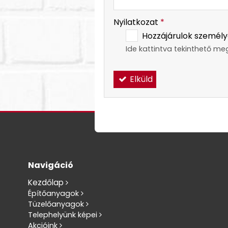
Nyilatkozat
*
Hozzájárulok személy
Ide kattintva tekinthető me
Elküld
Navigáció
Kezdőlap
Építőanyagok
Tüzelőanyagok
Telephelyünk képei
Akcióink