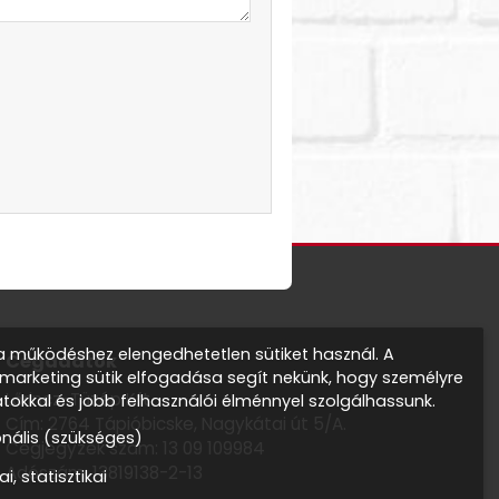
 működéshez elengedhetetlen sütiket használ. A
Cégadatok
s marketing sütik elfogadása segít nekünk, hogy személyre
Lőrincz-Tüzép Kft.
atokkal és jobb felhasználói élménnyel szolgálhassunk.
Cím: 2764 Tápióbicske, Nagykátai út 5/A.
onális (szükséges)
Cégjegyzék szám: 13 09 109984
Adószám: 13819138-2-13
ai, statisztikai