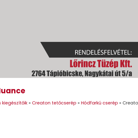
Nuance
GOK
GÉPI FÖLDMUNKA
TÜZELŐANYAGOK
GALÉRIA
KAPC
 kiegészítőik
»
Creaton tetőcserép
»
Hódfarkú cserép
»
Creato