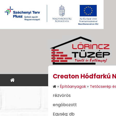
Creaton Hódfarkú 
KEZDŐLAP
ÉPÍTŐANYA
»
Építőanyagok
»
Tetőcserép és
rézvörös
engóbozott
Egység: db