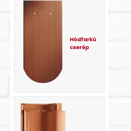
Hódfarkú
cserép