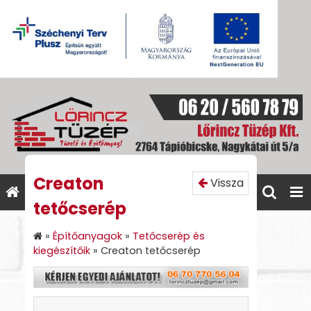
Creaton
Vissza
tetőcserép
»
Építőanyagok
»
Tetőcserép és
kiegészítőik
»
Creaton tetőcserép