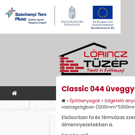
Classic 044 üvegg
KEZDŐLAP
ÉPÍTŐANYA
»
Építőanyagok
»
Szigetelő any
vastagságban (1200mm*5300m
Elsősorban fa és fémvázas sze
álmennyezetekben is.