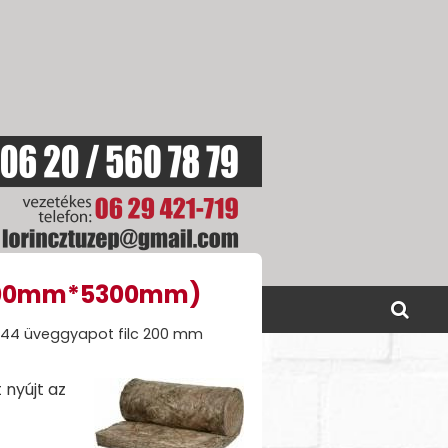
(1200mm*5300mm)
SOLAT
AKCIÓINK
044 üveggyapot filc 200 mm
 nyújt az