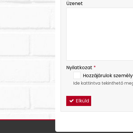
Üzenet
-
-
Nyilatkozat
*
Hozzájárulok személy
Ide kattintva tekinthető me
Elküld