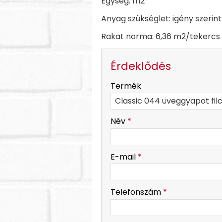
Egység: m2
Anyag szükséglet: igény szerint
Rakat norma: 6,36 m2/tekercs
Érdeklődés
-
Termék
-
Név
*
-
E-mail
*
-
Telefonszám
*
-