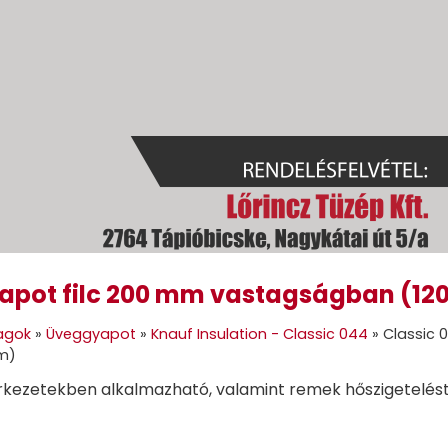
yapot filc 200 mm vastagságban 
GOK
GÉPI FÖLDMUNKA
TÜZELŐANYAGOK
GALÉRIA
KAPC
agok
»
Üveggyapot
»
Knauf Insulation - Classic 044
»
Classic 
m)
rkezetekben alkalmazható, valamint remek hőszigetelést