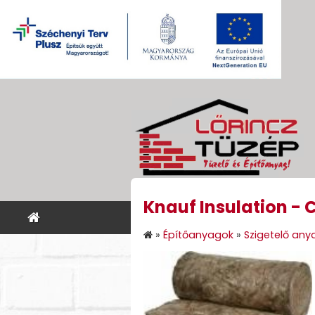
Knauf Insulation - 
KEZDŐLAP
ÉPÍTŐANYA
»
Építőanyagok
»
Szigetelő any