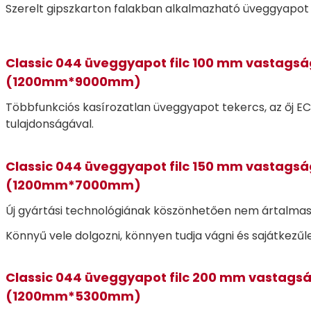
Szerelt gipszkarton falakban alkalmazható üveggyapot 
Classic 044 üveggyapot filc 100 mm vastags
(1200mm*9000mm)
Többfunkciós kasírozatlan üveggyapot tekercs, az őj 
tulajdonságával.
Classic 044 üveggyapot filc 150 mm vastags
(1200mm*7000mm)
Új gyártási technológiának köszönhetően nem ártalma
Könnyű vele dolgozni, könnyen tudja vágni és sajátkezűl
Classic 044 üveggyapot filc 200 mm vastags
(1200mm*5300mm)