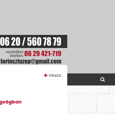
Vissza
SOLAT
AKCIÓINK
agságban