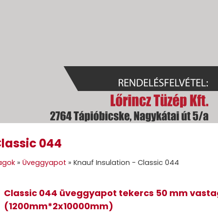
Classic 044
GOK
GÉPI FÖLDMUNKA
TÜZELŐANYAGOK
GALÉRIA
KAPC
agok
»
Üveggyapot
»
Knauf Insulation - Classic 044
Classic 044 üveggyapot tekercs 50 mm vast
(1200mm*2x10000mm)