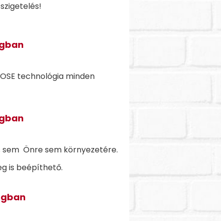
szigetelés!
ágban
ECOSE technológia minden
ágban
s sem Önre sem környezetére.
eg is beépíthető.
ágban