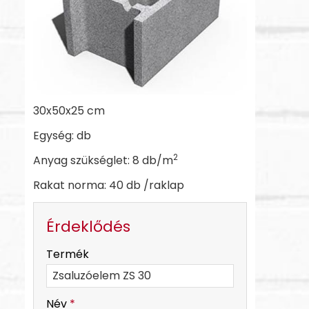
30x50x25 cm
Egység: db
2
Anyag szükséglet: 8 db/m
Rakat norma: 40 db /raklap
Érdeklődés
-
Termék
-
Név
*