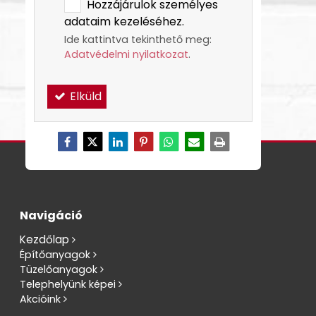
Hozzájárulok személyes
adataim kezeléséhez.
Ide kattintva tekinthető meg:
Adatvédelmi nyilatkozat
.
Elküld
Navigáció
Kezdőlap
Építőanyagok
Tüzelőanyagok
Telephelyünk képei
Akcióink