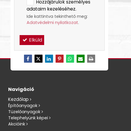
Hozzájárulok személyes
adataim kezeléséhez.
Ide kattintva tekinthető meg:
Adatvédelmi nyilatkozat
.
Elküld
Navigáció
Kezdőlap
Építőanyagok
Tüzelőanyagok
Telephelyünk képei
Akcióink