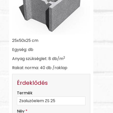
25x50x25 cm
Egység: db
2
Anyag szükséglet: 8 db/m
Rakat norma: 40 db /raklap
Érdeklődés
-
Termék
-
Név
*