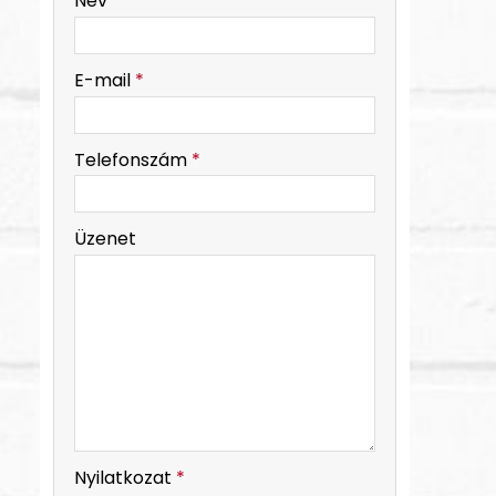
Név
*
-
E-mail
*
-
Telefonszám
*
-
Üzenet
-
-
Nyilatkozat
*