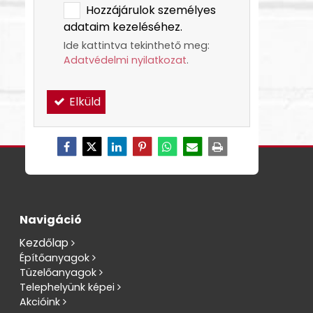
Hozzájárulok személyes
adataim kezeléséhez.
Ide kattintva tekinthető meg:
Adatvédelmi nyilatkozat
.
Elküld
Navigáció
Kezdőlap
Építőanyagok
Tüzelőanyagok
Telephelyünk képei
Akcióink