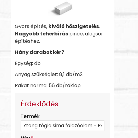
Gyors építés,
kiváló hőszigetelés
.
Nagyobb teherbírás
pince, alagsor
építéshez.
Hány darabot kér?
Egység: db
Anyag szükséglet: 8,1 db/m2
Rakat norma: 56 db/raklap
Érdeklődés
-
Termék
-