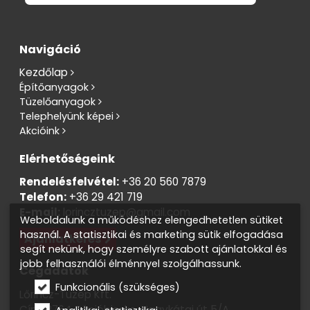
Navigáció
Kezdőlap
Építőanyagok
Tüzelőanyagok
Telephelyünk képei
Akcióink
Elérhetőségeink
Rendelésfelvétel:
+36 20 560 7879
Telefon:
+36 29 421 719
E-mail:
lorincztuzep@gmail.com
Weboldalunk a működéshez elengedhetetlen sütiket
használ. A statisztikai és marketing sütik elfogadása
Ajánlatkérés
segít nekünk, hogy személyre szabott ajánlatokkal és
jobb felhasználói élménnyel szolgálhassunk.
Cégadatok
Funkcionális (szükséges)
Lőrincz-Tüzép Kft.
Cím: 2764 Tápióbicske, Nagykátai út 5/A.