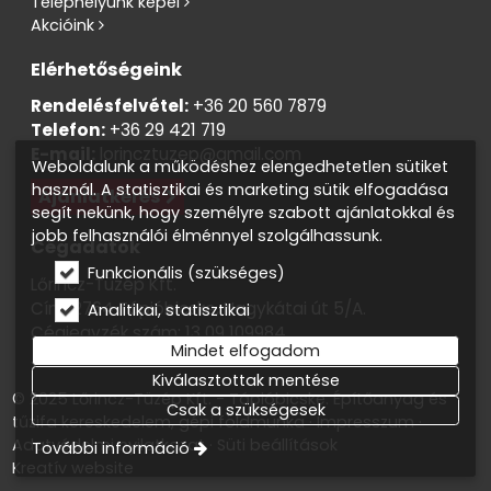
Telephelyünk képei
Akcióink
Elérhetőségeink
Rendelésfelvétel:
+36 20 560 7879
Telefon:
+36 29 421 719
E-mail:
lorincztuzep@gmail.com
Weboldalunk a működéshez elengedhetetlen sütiket
használ. A statisztikai és marketing sütik elfogadása
Ajánlatkérés
segít nekünk, hogy személyre szabott ajánlatokkal és
jobb felhasználói élménnyel szolgálhassunk.
Cégadatok
Funkcionális (szükséges)
Lőrincz-Tüzép Kft.
Cím: 2764 Tápióbicske, Nagykátai út 5/A.
Analitikai, statisztikai
Cégjegyzék szám: 13 09 109984
Mindet elfogadom
Adószám: 13819138-2-13
Kiválasztottak mentése
© 2025 Lőrincz-Tüzép Kft. - Tápióbicske. Építőanyag és
Csak a szükségesek
tűzifa kereskedelem, gépi földmunka
Impresszum
Adatvédelmi nyilatkozat
Süti beállítások
További információ
Kreatív website