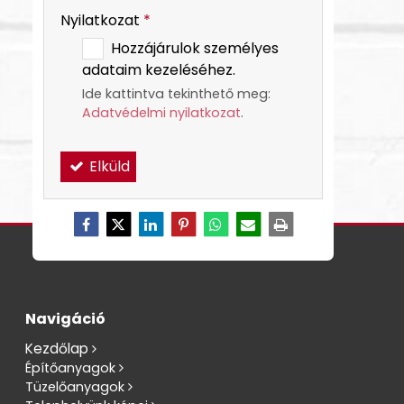
Nyilatkozat
*
Hozzájárulok személyes
adataim kezeléséhez.
Ide kattintva tekinthető meg:
Adatvédelmi nyilatkozat
.
Elküld
Navigáció
Kezdőlap
Építőanyagok
Tüzelőanyagok