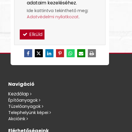
adataim kezeléséhez.
Ide kattintva tekinthető meg:
Adatvédelmi nyilatkozat
.
Elküld
Navigáció
Kezdőlap
Építőanyagok
Tüzelőanyagok
Telephelyünk képei
Akcióink
Elérhetőségeink