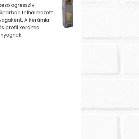
kező agresszív
tőiparban felhalmozott
yagaként. A kerámia
és profil kerámia
panyagnak