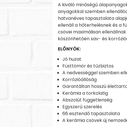
A kiváló minőségű alapanyagok
anyagokkal szemben ellenállóak
hatvanéves tapasztalata alapj
ellenáll a hőterhelésnek és a f
csövei maximálisan ellenállna
köszönhetően sav- és korrózióá
ELŐNYÖK:
Jó huzat
Füsttömör és tűzbiztos
A nedvességgel szemben ell
Korrózióállóság
Garantáltan hosszú élettar
Kerámia a torkolatig
Abszolút függetlenség
Egyszerű szerelés
66 esztendő tapasztalata
A kerámia csövek új nemzed