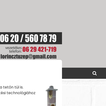
SOLAT
AKCIÓINK
tetőn túl is.
tési technológiához