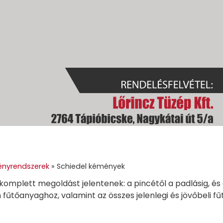
GOK
GÉPI FÖLDMUNKA
TÜZELŐANYAGOK
GALÉRIA
KAPC
nyrendszerek
»
Schiedel kémények
mplett megoldást jelentenek: a pincétől a padlásig, és a 
fűtőanyaghoz, valamint az összes jelenlegi és jövőbeli fű