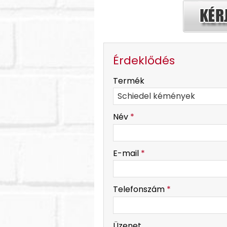
Érdeklődés
-
Termék
-
Név
*
-
E-mail
*
-
Telefonszám
*
-
Üzenet