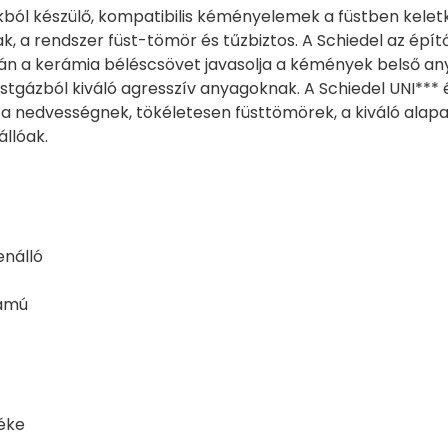
ból készülő, kompatibilis kéményelemek a füstben kelet
, a rendszer füst-tömör és tűzbiztos. A Schiedel az épí
án a kerámia béléscsövet javasolja a kémények belső an
üstgázból kiváló agresszív anyagoknak. A Schiedel UNI*** 
k a nedvességnek, tökéletesen füsttömörek, a kiváló ala
llóak.
enálló
tamú
éke