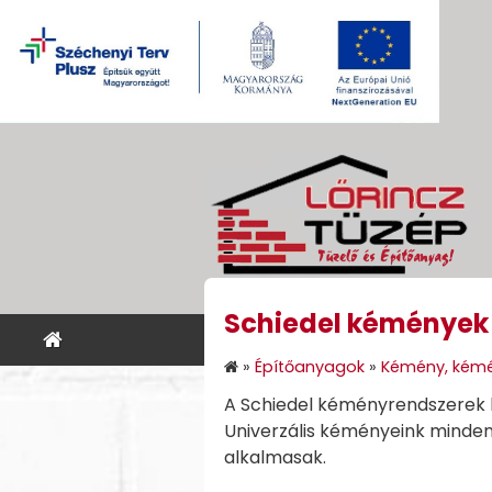
Schiedel kémények
KEZDŐLAP
ÉPÍTŐANYA
»
Építőanyagok
»
Kémény, kémé
A Schiedel kéményrendszerek ko
Univerzális kéményeink minden 
alkalmasak.