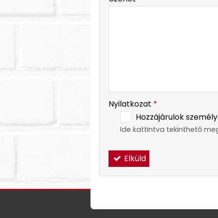
-
-
Nyilatkozat
*
Hozzájárulok személy
Ide kattintva tekinthető me
Elküld