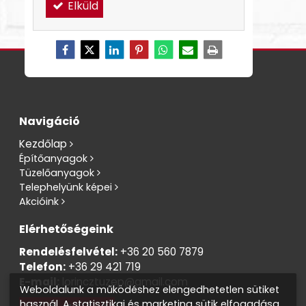
Elküld
Navigáció
Kezdőlap
Építőanyagok
Tüzelőanyagok
Telephelyünk képei
Akcióink
Elérhetőségeink
Rendelésfelvétel:
+36 20 560 7879
Telefon:
+36 29 421 719
E-mail:
lorincztuzep@gmail.com
Weboldalunk a működéshez elengedhetetlen sütiket
használ. A statisztikai és marketing sütik elfogadása