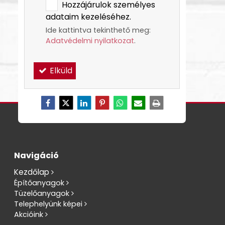
Hozzájárulok személyes
adataim kezeléséhez.
Ide kattintva tekinthető meg:
Adatvédelmi nyilatkozat
.
Elküld
Navigáció
Kezdőlap
Építőanyagok
Tüzelőanyagok
Telephelyünk képei
Akcióink