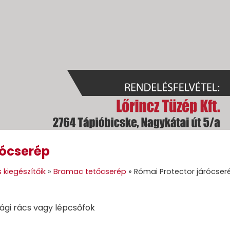
rócserép
GOK
GÉPI FÖLDMUNKA
TÜZELŐANYAGOK
GALÉRIA
KAPC
 kiegészítőik
»
Bramac tetőcserép
»
Római Protector járócser
ági rács vagy lépcsőfok