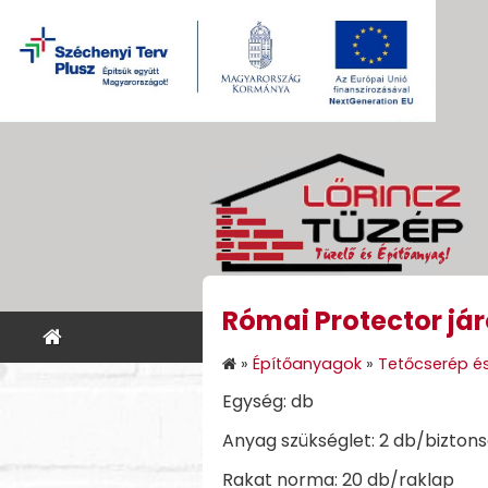
Római Protector já
KEZDŐLAP
ÉPÍTŐANYA
»
Építőanyagok
»
Tetőcserép és
Egység: db
Anyag szükséglet: 2 db/biztons
Rakat norma: 20 db/raklap