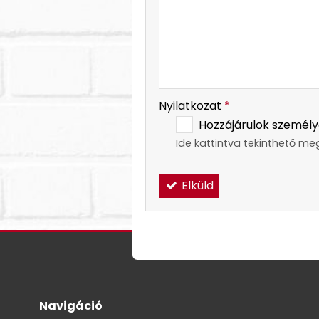
-
Nyilatkozat
*
Hozzájárulok személy
Ide kattintva tekinthető me
Elküld
Navigáció