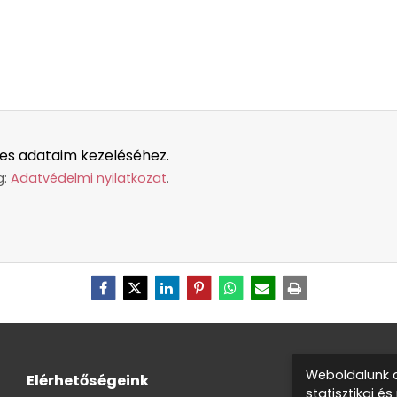
es adataim kezeléséhez.
g:
Adatvédelmi nyilatkozat
.
Weboldalunk a
Elérhetőségeink
statisztikai é