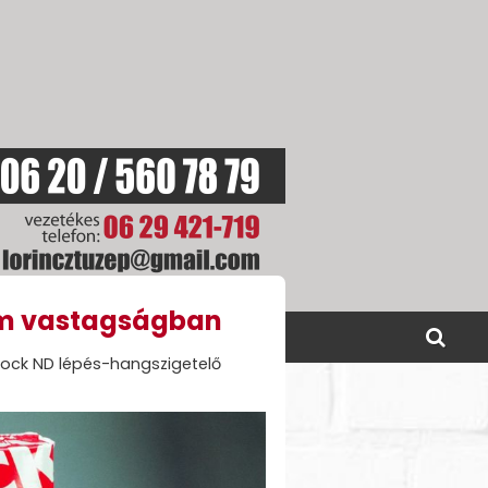
mm vastagságban
SOLAT
AKCIÓINK
ock ND lépés-hangszigetelő