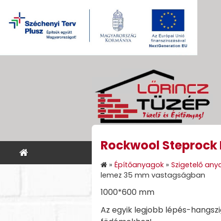
Rockwool Steprock
KEZDŐLAP
ÉPÍTŐANYA
»
Építőanyagok
»
Szigetelő any
lemez 35 mm vastagságban
1000*600 mm
Az egyik legjobb lépés-hangszi