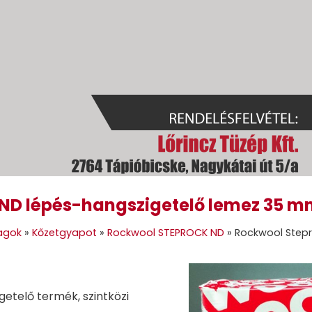
 ND lépés-hangszigetelő lemez 35 
GOK
GÉPI FÖLDMUNKA
TÜZELŐANYAGOK
GALÉRIA
KAPC
agok
»
Kőzetgyapot
»
Rockwool STEPROCK ND
»
Rockwool Stepr
getelő termék, szintközi