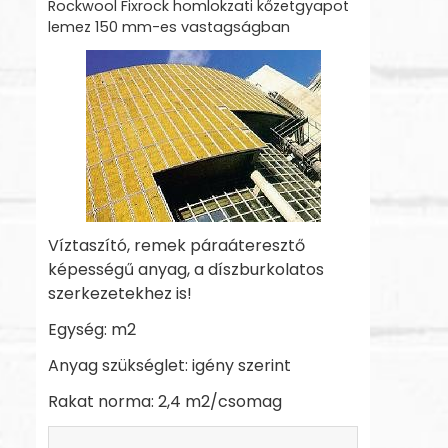
Rockwool Fixrock homlokzati kőzetgyapot
lemez 150 mm-es vastagságban
Víztaszító, remek páraáteresztő
képességű anyag, a díszburkolatos
szerkezetekhez is!
Egység: m2
Anyag szükséglet: igény szerint
Rakat norma: 2,4 m2/csomag