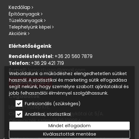
Kezdőlap
Építőanyagok
Tüzelőanyagok
Telephelyünk képei
Akcióink
Elérhetőségeink
Rendelésfelvétel:
+36 20 560 7879
Telefon:
+36 29 421 719
E-mail:
lorincztuzep@gmail.com
Weboldalunk a működéshez elengedhetetlen sütiket
használ. A statisztikai és marketing sütik elfogadása
Ajánlatkérés
segít nekünk, hogy személyre szabott ajánlatokkal és
jobb felhasználói élménnyel szolgálhassunk.
Cégadatok
Funkcionális (szükséges)
Lőrincz-Tüzép Kft.
Cím: 2764 Tápióbicske, Nagykátai út 5/A.
Analitikai, statisztikai
Cégjegyzék szám: 13 09 109984
Mindet elfogadom
Adószám: 13819138-2-13
Kiválasztottak mentése