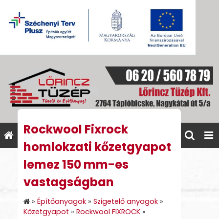
Rockwool Fixrock
homlokzati kőzetgyapot
lemez 150 mm-es
vastagságban
»
Építőanyagok
»
Szigetelő anyagok
»
Kőzetgyapot
»
Rockwool FIXROCK
»