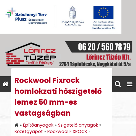
Rockwool Fixrock
homlokzati hőszigetelő
lemez 50 mm-es
vastagságban
»
Építőanyagok
»
Szigetelő anyagok
»
Kőzetgyapot
»
Rockwool FIXROCK
»