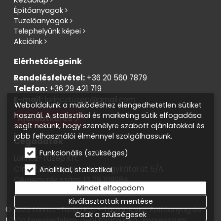
Építőanyagok
Tüzelőanyagok
Telephelyünk képei
Akcióink
Elérhetőségeink
Rendelésfelvétel:
+36 20 560 7879
Telefon:
+36 29 421 719
E-mail:
lorincztuzep@gmail.com
Weboldalunk a működéshez elengedhetetlen sütiket
használ. A statisztikai és marketing sütik elfogadása
Ajánlatkérés
segít nekünk, hogy személyre szabott ajánlatokkal és
jobb felhasználói élménnyel szolgálhassunk.
Cégadatok
Funkcionális (szükséges)
Lőrincz-Tüzép Kft.
Cím: 2764 Tápióbicske, Nagykátai út 5/A.
Analitikai, statisztikai
Cégjegyzék szám: 13 09 109984
Mindet elfogadom
Adószám: 13819138-2-13
Kiválasztottak mentése
© 2025 Lőrincz-Tüzép Kft. - Tápióbicske. Építőanyag és
Csak a szükségesek
tűzifa kereskedelem, gépi földmunka
Impresszum