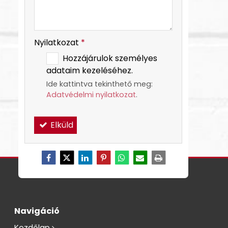
Nyilatkozat
*
Hozzájárulok személyes
adataim kezeléséhez.
Ide kattintva tekinthető meg:
Adatvédelmi nyilatkozat
.
Elküld
Navigáció
Kezdőlap