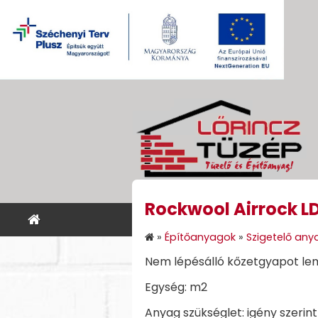
Rockwool Airrock 
KEZDŐLAP
ÉPÍTŐANYA
»
Építőanyagok
»
Szigetelő any
Nem lépésálló kőzetgyapot le
Egység: m2
Anyag szükséglet: igény szerint