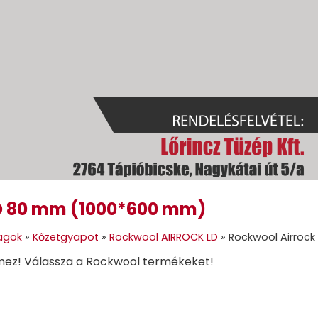
LD 80 mm (1000*600 mm)
GOK
GÉPI FÖLDMUNKA
TÜZELŐANYAGOK
GALÉRIA
KAPC
agok
»
Kőzetgyapot
»
Rockwool AIRROCK LD
»
Rockwool Airroc
mez! Válassza a Rockwool termékeket!