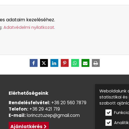
es adataim kezeléséhez.
g:
Adatvédelmi nyilatkozat
.
Weboldalunk a
Elérhetőségeink
statisztikai é
Rendelésfelvétel:
+36 20 560 7879
szabott ajánl
Telefon:
+36 29 421 719
Funkci
E-mail:
lorincztuzep@gmail.com
Analitik
Ajánlatkérés