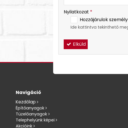
Nyilatkozat
*
Hozzájárulok személy
Ide kattintva tekinthető me
Elküld
Navigáció
Kezdőlap
Építőanyagok
Tüzelőanyagok
Telephelyünk képei
Akcióink