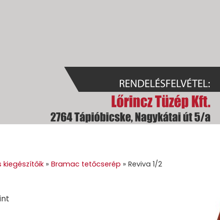
GOK
GÉPI FÖLDMUNKA
TÜZELŐANYAGOK
GALÉRIA
KAPC
 kiegészítőik
»
Bramac tetőcserép
»
Reviva 1/2
int