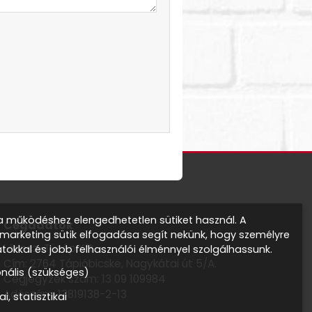
 működéshez elengedhetetlen sütiket használ. A
Cégadatok
s marketing sütik elfogadása segít nekünk, hogy személyre
Lőrincz-Tüzép Kft.
atokkal és jobb felhasználói élménnyel szolgálhassunk.
Cím: 2764 Tápióbicske, Nagykátai út 5/A.
onális (szükséges)
Cégjegyzék szám: 13 09 109984
Adószám: 13819138-2-13
ai, statisztikai