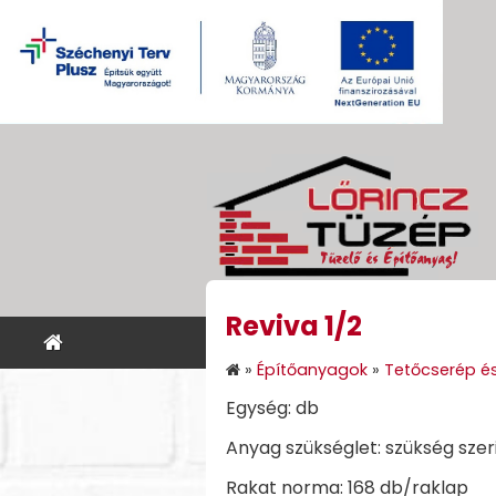
Reviva 1/2
KEZDŐLAP
ÉPÍTŐANYA
»
Építőanyagok
»
Tetőcserép és
Egység: db
Anyag szükséglet: szükség szer
Rakat norma: 168 db/raklap