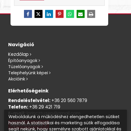
Navigáció
Kezdőlap
Építőanyagok
Tüzelőanyagok
Telephelyünk képei
Akcióink
Elérhetőségeink
Rendelésfelvétel:
+36 20 560 7879
Telefon:
+36 29 421 719
E-mail:
lorincztuzep@gmail.com
Weboldalunk a működéshez elengedhetetlen sütiket
használ. A statisztikai és marketing sütik elfogadása
Ajánlatkérés
segít nekünk, hogy személyre szabott ajánlatokkal és