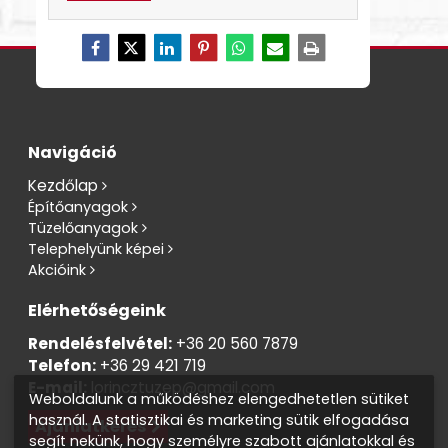
Navigáció
Kezdőlap
Építőanyagok
Tüzelőanyagok
Telephelyünk képei
Akcióink
Elérhetőségeink
Rendelésfelvétel:
+36 20 560 7879
Telefon:
+36 29 421 719
E-mail:
lorincztuzep@gmail.com
Weboldalunk a működéshez elengedhetetlen sütiket
használ. A statisztikai és marketing sütik elfogadása
Ajánlatkérés
segít nekünk, hogy személyre szabott ajánlatokkal és