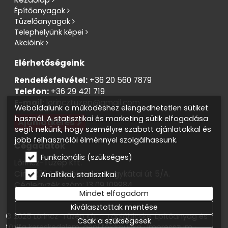
Építőanyagok
Tüzelőanyagok
Telephelyünk képei
Akcióink
Elérhetőségeink
Rendelésfelvétel:
+36 20 560 7879
Telefon:
+36 29 421 719
E-mail:
lorincztuzep@gmail.com
Weboldalunk a működéshez elengedhetetlen sütiket
használ. A statisztikai és marketing sütik elfogadása
Ajánlatkérés
segít nekünk, hogy személyre szabott ajánlatokkal és
jobb felhasználói élménnyel szolgálhassunk.
Cégadatok
Funkcionális (szükséges)
Lőrincz-Tüzép Kft.
Cím: 2764 Tápióbicske, Nagykátai út 5/A.
Analitikai, statisztikai
Cégjegyzék szám: 13 09 109984
Mindet elfogadom
Adószám: 13819138-2-13
Kiválasztottak mentése
© 2025 Lőrincz-Tüzép Kft. - Tápióbicske. Építőanyag és
Csak a szükségesek
tűzifa kereskedelem, gépi földmunka
Impresszum