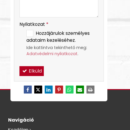
Nyilatkozat
*
Hozzájárulok személyes
adataim kezeléséhez.
Ide kattintva tekinthető meg:
Adatvédelmi nyilatkozat
.
Elküld
Navigáció
Kezdőlap