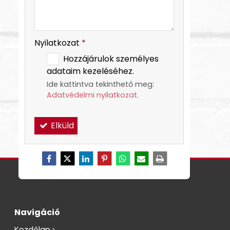
Nyilatkozat
*
Hozzájárulok személyes
adataim kezeléséhez.
Ide kattintva tekinthető meg:
Adatvédelmi nyilatkozat
.
Elküld
Navigáció
Kezdőlap