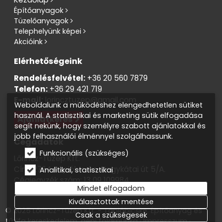
Építőanyagok
Tüzelőanyagok
Telephelyünk képei
Akcióink
Elérhetőségeink
Rendelésfelvétel:
+36 20 560 7879
Telefon:
+36 29 421 719
E-mail:
lorincztuzep@gmail.com
Weboldalunk a működéshez elengedhetetlen sütiket
használ. A statisztikai és marketing sütik elfogadása
Ajánlatkérés
segít nekünk, hogy személyre szabott ajánlatokkal és
jobb felhasználói élménnyel szolgálhassunk.
Cégadatok
Funkcionális (szükséges)
Lőrincz-Tüzép Kft.
Cím: 2764 Tápióbicske, Nagykátai út 5/A.
Analitikai, statisztikai
Cégjegyzék szám: 13 09 109984
Mindet elfogadom
Adószám: 13819138-2-13
Kiválasztottak mentése
© 2025 Lőrincz-Tüzép Kft. - Tápióbicske. Építőanyag és
Csak a szükségesek
tűzifa kereskedelem, gépi földmunka
Impresszum