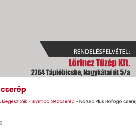
 cserép
GOK
GÉPI FÖLDMUNKA
TÜZELŐANYAGOK
GALÉRIA
KAPC
 kiegészítőik
»
Bramac tetőcserép
»
Natura Plus Hófogó cser
2