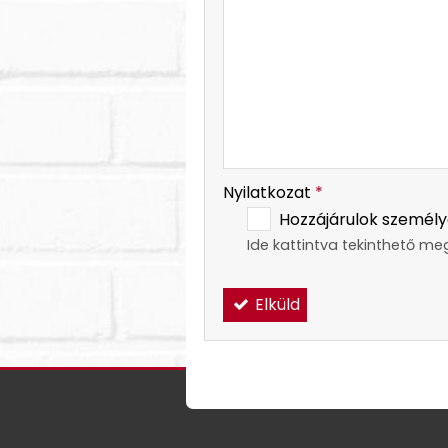
-
-
Nyilatkozat
*
Hozzájárulok személy
Ide kattintva tekinthető me
Elküld