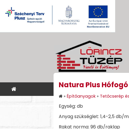
Natura Plus Hófogó
KEZDŐLAP
ÉPÍTŐANYA
»
Építőanyagok
»
Tetőcserép és
Egység: db
Anyag szükséglet: 1,4-2,5 db/m
Rakat norma: 96 db/raklap