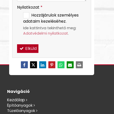
Nyilatkozat
*
Hozzájárulok személyes
adataim kezeléséhez.
Ide kattintva tekinthető meg:
Adatvédelmi nyilatkozat
.
Elküld
Navigáció
Kezdőlap
Építőanyagok
Tüzelőanyagok