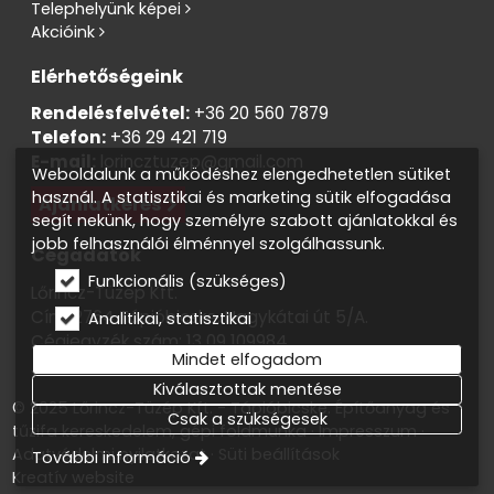
Telephelyünk képei
Akcióink
Elérhetőségeink
Rendelésfelvétel:
+36 20 560 7879
Telefon:
+36 29 421 719
E-mail:
lorincztuzep@gmail.com
Weboldalunk a működéshez elengedhetetlen sütiket
használ. A statisztikai és marketing sütik elfogadása
Ajánlatkérés
segít nekünk, hogy személyre szabott ajánlatokkal és
jobb felhasználói élménnyel szolgálhassunk.
Cégadatok
Funkcionális (szükséges)
Lőrincz-Tüzép Kft.
Cím: 2764 Tápióbicske, Nagykátai út 5/A.
Analitikai, statisztikai
Cégjegyzék szám: 13 09 109984
Mindet elfogadom
Adószám: 13819138-2-13
Kiválasztottak mentése
© 2025 Lőrincz-Tüzép Kft. - Tápióbicske. Építőanyag és
Csak a szükségesek
tűzifa kereskedelem, gépi földmunka
Impresszum
Adatvédelmi nyilatkozat
Süti beállítások
További információ
Kreatív website