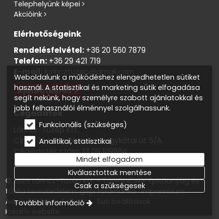
Telephelyünk képei
Akcióink
Elérhetőségeink
Rendelésfelvétel:
+36 20 560 7879
Telefon:
+36 29 421 719
E-mail:
lorincztuzep@gmail.com
Weboldalunk a működéshez elengedhetetlen sütiket
használ. A statisztikai és marketing sütik elfogadása
Ajánlatkérés
segít nekünk, hogy személyre szabott ajánlatokkal és
jobb felhasználói élménnyel szolgálhassunk.
Cégadatok
Funkcionális (szükséges)
Lőrincz-Tüzép Kft.
Cím: 2764 Tápióbicske, Nagykátai út 5/A.
Analitikai, statisztikai
Cégjegyzék szám: 13 09 109984
Mindet elfogadom
Adószám: 13819138-2-13
Kiválasztottak mentése
© 2025 Lőrincz-Tüzép Kft. - Tápióbicske. Építőanyag és
Csak a szükségesek
tűzifa kereskedelem, gépi földmunka
Impresszum
Adatvédelmi nyilatkozat
Süti beállítások
További információ
Kreatív website