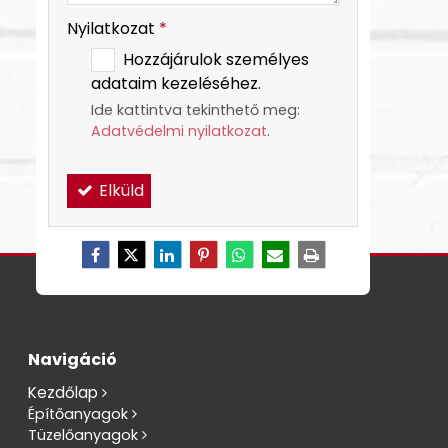
Nyilatkozat
*
Hozzájárulok személyes
adataim kezeléséhez.
Ide kattintva tekinthető meg:
Adatvédelmi nyilatkozat
.
Elküld
Navigáció
Kezdőlap
Építőanyagok
Tüzelőanyagok