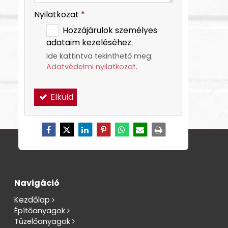
Nyilatkozat
*
Hozzájárulok személyes
adataim kezeléséhez.
Ide kattintva tekinthető meg:
Adatvédelmi nyilatkozat
.
Elküld
Navigáció
Kezdőlap
Építőanyagok
Tüzelőanyagok