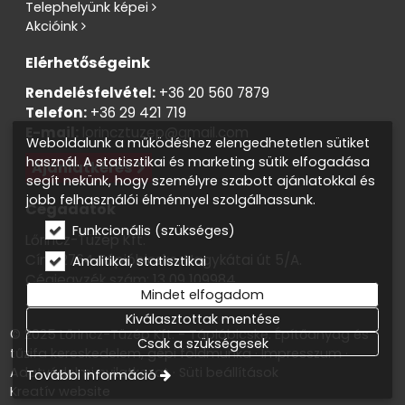
Telephelyünk képei
Akcióink
Elérhetőségeink
Rendelésfelvétel:
+36 20 560 7879
Telefon:
+36 29 421 719
E-mail:
lorincztuzep@gmail.com
Weboldalunk a működéshez elengedhetetlen sütiket
használ. A statisztikai és marketing sütik elfogadása
Ajánlatkérés
segít nekünk, hogy személyre szabott ajánlatokkal és
jobb felhasználói élménnyel szolgálhassunk.
Cégadatok
Funkcionális (szükséges)
Lőrincz-Tüzép Kft.
Cím: 2764 Tápióbicske, Nagykátai út 5/A.
Analitikai, statisztikai
Cégjegyzék szám: 13 09 109984
Mindet elfogadom
Adószám: 13819138-2-13
Kiválasztottak mentése
© 2025 Lőrincz-Tüzép Kft. - Tápióbicske. Építőanyag és
Csak a szükségesek
tűzifa kereskedelem, gépi földmunka
Impresszum
Adatvédelmi nyilatkozat
Süti beállítások
További információ
Kreatív website