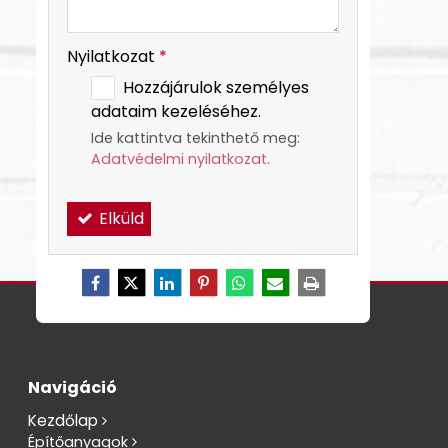
Nyilatkozat
*
Hozzájárulok személyes
adataim kezeléséhez.
Ide kattintva tekinthető meg:
Adatvédelmi nyilatkozat
.
Elküld
Navigáció
Kezdőlap
Építőanyagok