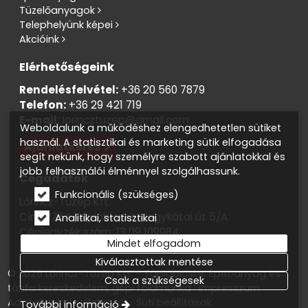
Tüzelőanyagok
Telephelyünk képei
Akcióink
Elérhetőségeink
Rendelésfelvétel:
+36 20 560 7879
Telefon:
+36 29 421 719
E-mail:
lorincztuzep@gmail.com
Weboldalunk a működéshez elengedhetetlen sütiket
használ. A statisztikai és marketing sütik elfogadása
Ajánlatkérés
segít nekünk, hogy személyre szabott ajánlatokkal és
jobb felhasználói élménnyel szolgálhassunk.
Cégadatok
Funkcionális (szükséges)
Lőrincz-Tüzép Kft.
Cím: 2764 Tápióbicske, Nagykátai út 5/A.
Analitikai, statisztikai
Cégjegyzék szám: 13 09 109984
Mindet elfogadom
Adószám: 13819138-2-13
Kiválasztottak mentése
© 2025 Lőrincz-Tüzép Kft. - Tápióbicske. Építőanyag és
Csak a szükségesek
tűzifa kereskedelem, gépi földmunka
Impresszum
Adatvédelmi nyilatkozat
Süti beállítások
További információ