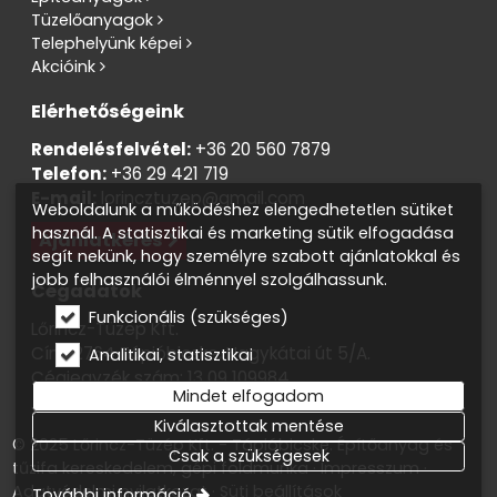
Tüzelőanyagok
Telephelyünk képei
Akcióink
Elérhetőségeink
Rendelésfelvétel:
+36 20 560 7879
Telefon:
+36 29 421 719
E-mail:
lorincztuzep@gmail.com
Weboldalunk a működéshez elengedhetetlen sütiket
használ. A statisztikai és marketing sütik elfogadása
Ajánlatkérés
segít nekünk, hogy személyre szabott ajánlatokkal és
jobb felhasználói élménnyel szolgálhassunk.
Cégadatok
Funkcionális (szükséges)
Lőrincz-Tüzép Kft.
Cím: 2764 Tápióbicske, Nagykátai út 5/A.
Analitikai, statisztikai
Cégjegyzék szám: 13 09 109984
Mindet elfogadom
Adószám: 13819138-2-13
Kiválasztottak mentése
© 2025 Lőrincz-Tüzép Kft. - Tápióbicske. Építőanyag és
Csak a szükségesek
tűzifa kereskedelem, gépi földmunka
Impresszum
Adatvédelmi nyilatkozat
Süti beállítások
További információ