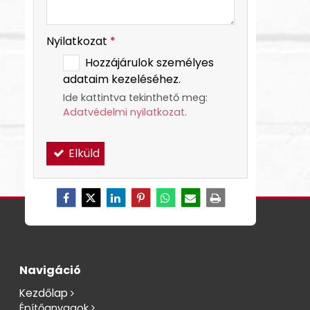
Nyilatkozat
*
Hozzájárulok személyes
adataim kezeléséhez.
Ide kattintva tekinthető meg:
Adatvédelmi nyilatkozat
.
Elküld
Navigáció
Kezdőlap
Építőanyagok