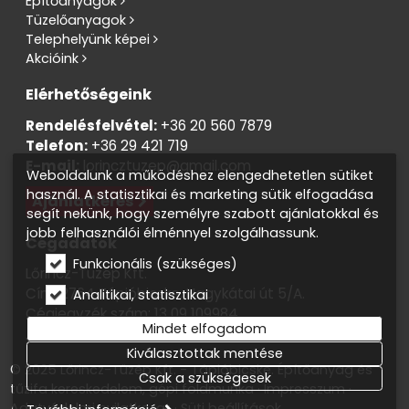
Építőanyagok
Tüzelőanyagok
Telephelyünk képei
Akcióink
Elérhetőségeink
Rendelésfelvétel:
+36 20 560 7879
Telefon:
+36 29 421 719
E-mail:
lorincztuzep@gmail.com
Weboldalunk a működéshez elengedhetetlen sütiket
használ. A statisztikai és marketing sütik elfogadása
Ajánlatkérés
segít nekünk, hogy személyre szabott ajánlatokkal és
jobb felhasználói élménnyel szolgálhassunk.
Cégadatok
Funkcionális (szükséges)
Lőrincz-Tüzép Kft.
Cím: 2764 Tápióbicske, Nagykátai út 5/A.
Analitikai, statisztikai
Cégjegyzék szám: 13 09 109984
Mindet elfogadom
Adószám: 13819138-2-13
Kiválasztottak mentése
© 2025 Lőrincz-Tüzép Kft. - Tápióbicske. Építőanyag és
Csak a szükségesek
tűzifa kereskedelem, gépi földmunka
Impresszum
Adatvédelmi nyilatkozat
Süti beállítások