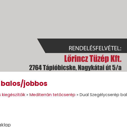
 balos/jobbos
GOK
GÉPI FÖLDMUNKA
TÜZELŐANYAGOK
GALÉRIA
KAPC
 kiegészítőik
»
Mediterrán tetőcserép
»
Dual Szegélycserép ba
aklap