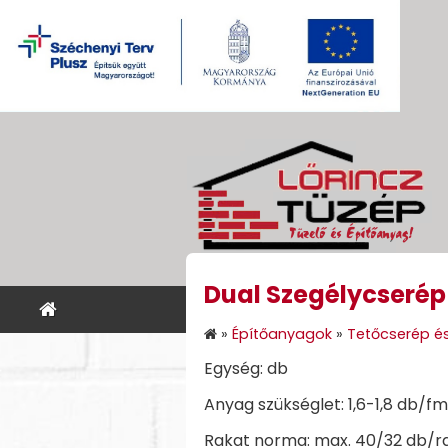
Dual Szegélycserép
KEZDŐLAP
ÉPÍTŐANYA
»
Építőanyagok
»
Tetőcserép és
Egység: db
Anyag szükséglet: 1,6-1,8 db/fm
Rakat norma: max. 40/32 db/r