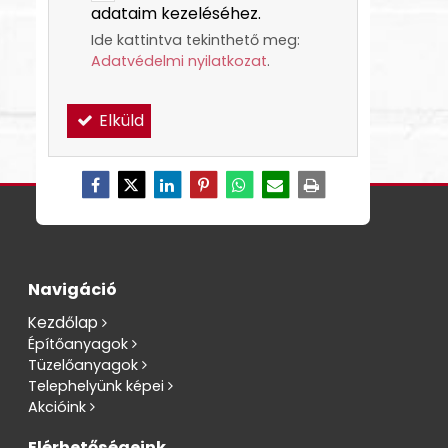
adataim kezeléséhez.
Ide kattintva tekinthető meg:
Adatvédelmi nyilatkozat
.
Elküld
Navigáció
Kezdőlap
Építőanyagok
Tüzelőanyagok
Telephelyünk képei
Akcióink
Elérhetőségeink