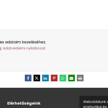
es adataim kezeléséhez.
g:
Adatvédelmi nyilatkozat
.
Weboldalunk a
Elérhetőségeink
statisztikai é