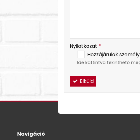
-
Nyilatkozat
*
Hozzájárulok személy
Ide kattintva tekinthető me
Elküld
Navigáció