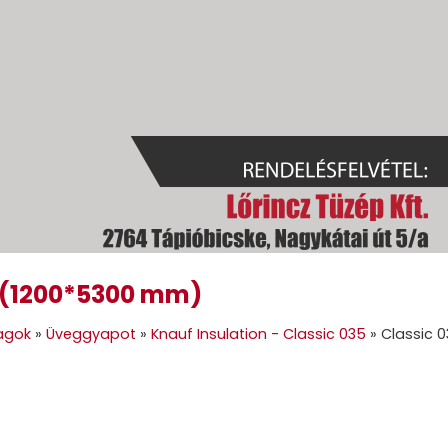
 (1200*5300 mm)
GOK
GÉPI FÖLDMUNKA
TÜZELŐANYAGOK
GALÉRIA
KAPC
agok
»
Üveggyapot
»
Knauf Insulation - Classic 035
»
Classic 