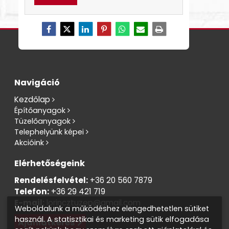
Navigáció
Kezdőlap
Építőanyagok
Tüzelőanyagok
Telephelyünk képei
Akcióink
Elérhetőségeink
Rendelésfelvétel:
+36 20 560 7879
Telefon:
+36 29 421 719
E-mail:
lorincztuzep@gmail.com
Weboldalunk a működéshez elengedhetetlen sütiket
használ. A statisztikai és marketing sütik elfogadása
Ajánlatkérés