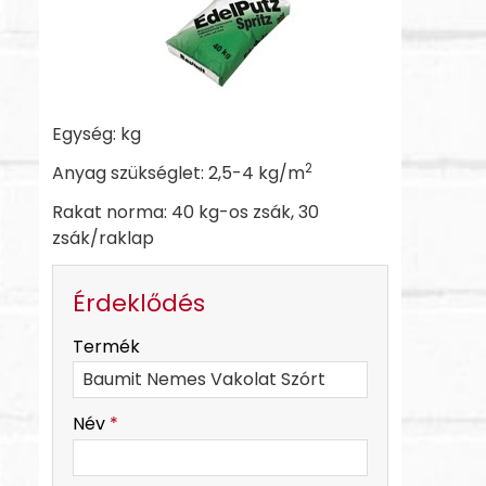
Egység: kg
2
Anyag szükséglet:
2,5-4 kg/m
Rakat norma:
40 kg-os zsák, 30
zsák/raklap
Érdeklődés
-
Termék
-
Név
*