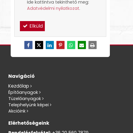
Ide kattintva tekinthető meg:
Adatvédelmi nyilatkozat
.
Elküld
Navigáció
Kezdőlap
Építőanyagok
Tüzelőanyagok
Telephelyünk képei
Akcióink
Elérhetőségeink
Rendelésfelvétel:
+36 20 560 7879