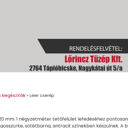
GOK
GÉPI FÖLDMUNKA
TÜZELŐANYAGOK
GALÉRIA
KAPC
 kiegészítőik
»
Leier cserép
 mm. 1 négyzetméter tetőfelület lefedéséhez pontosan 
ágosszürke, sötétbarna, antracit színekben készülnek. A