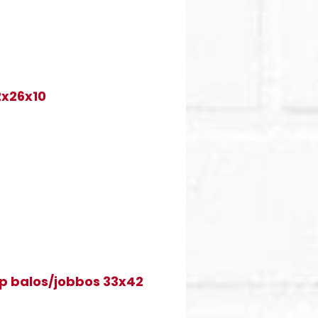
2x26x10
ép balos/jobbos 33x42