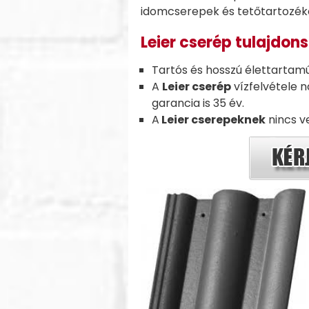
idomcserepek és tetőtartozéko
Leier cserép
tulajdon
Tartós és hosszú élettartamú
A
Leier cserép
vízfelvétele n
garancia is 35 év.
A
Leier cserepeknek
nincs v