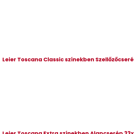
Leier Toscana Classic színekben Szellőzőcser
Leier Toscana Extra színekben Alapcserép 33