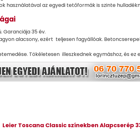
k használatával az egyedi tetőformák is szinte hulladé
ságai
. Garanciája 35 év.
agyon alacsony, ezért teljesen fagyállóak. Betoncserepek
etemedése. Tökéletesen illeszkednek egymáshoz, és ez 
Leier Toscana Classic színekben Alapcserép 