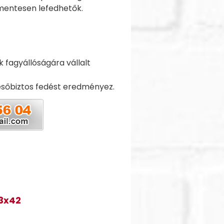
kmentesen lefedhetők.
 fagyállóságára vállalt
esőbiztos fedést eredményez.
33x42