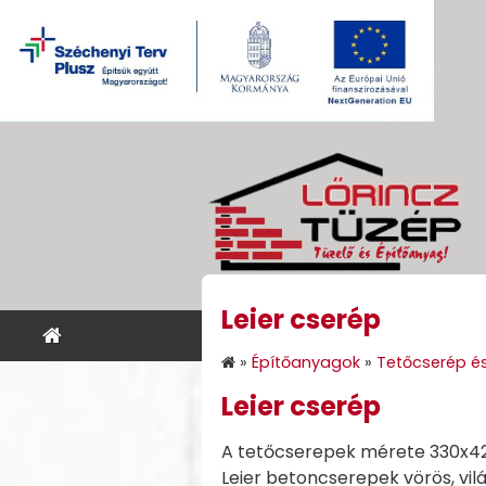
Leier cserép
KEZDŐLAP
ÉPÍTŐANYA
»
Építőanyagok
»
Tetőcserép és
Leier cserép
A tetőcserepek mérete 330x420
Leier betoncserepek vörös, vil