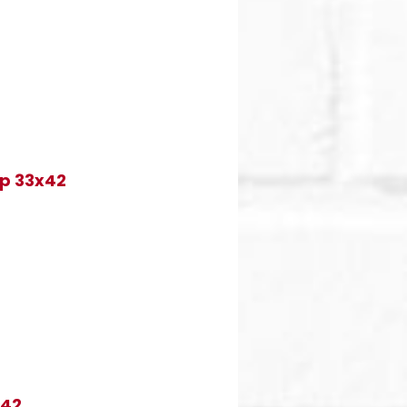
ép 33x42
x42